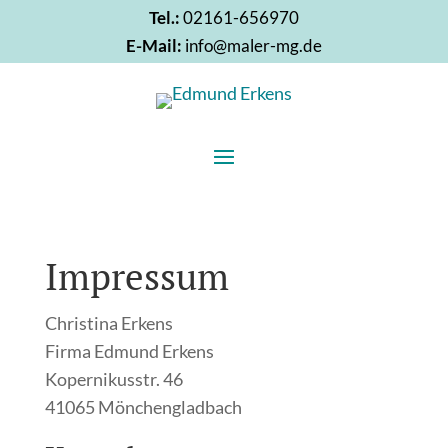
Tel.:
02161-656970
E-Mail:
info@maler-mg.de
Impressum
Christina Erkens
Firma Edmund Erkens
Kopernikusstr. 46
41065 Mönchengladbach